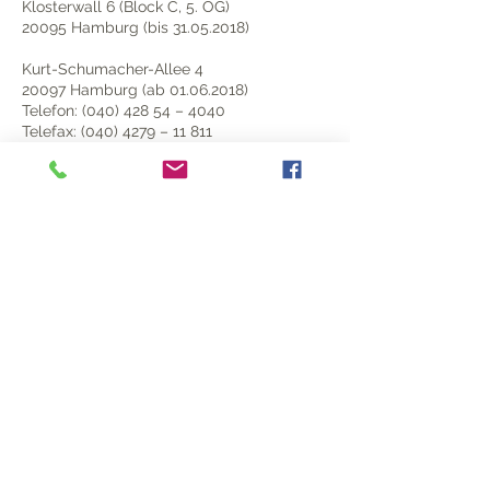
Klosterwall 6 (Block C, 5. OG)
20095 Hamburg (bis 31.05.2018)
Kurt-Schumacher-Allee 4
20097 Hamburg (ab 01.06.2018)
Telefon:
(040) 428 54
– 4040
Telefax: (040) 4279 – 11 811
E-Mail-Adresse:
mailbox@datenschutz.hamburg.de
Link:
https://datenschutz-
hamburg.de/pages/kontakt/
Weitere ausführliche Informationen zu
erhalten Sie unter:
https://dsgvo-gesetz.de/
Insbesondere die Rechte Betroffener,
unter dem nachfolgenden Link, sind hier
für Sie von
Interesse (mit den entsprechenden
Unterpunkten (Art. 15 – 24):
https://dsgvo-gesetz.de/kapitel-3/