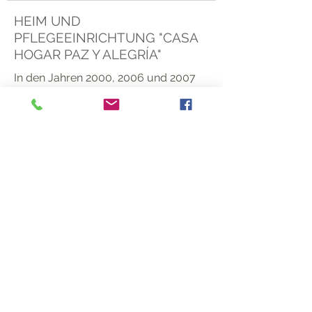
HEIM UND
PFLEGEEINRICHTUNG "CASA
HOGAR PAZ Y ALEGRÍA"
In den Jahren 2000, 2006 und 2007
wurden Nahrungsmittel an die
Einrichtung "Casa Hogar Paz y
Alegría“ in Mexiko-Stadt geliefert, die
von den Missionarinnen der
Wohltätigkeit von Mutter Teresa von
Kalkutta geführt wird.
Die Einrichtung kümmert sich um den
Schutz und die Betreuung von
Waisenkindern, Menschen mit
Behinderungen sowie um alte
Menschen.